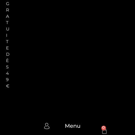
G
R
A
T
U
I
T
E
D
È
S
4
9
€
Menu
0