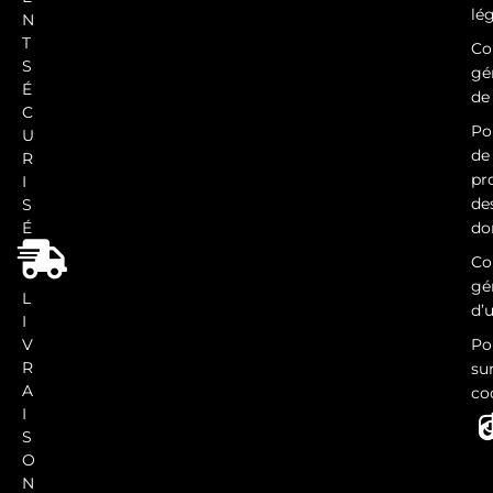
lé
N
T
Co
S
gé
É
de
C
Po
U
de
R
pr
I
de
S
É
do
Co
gé
L
d’u
I
V
Po
R
sur
A
co
I
S
O
N