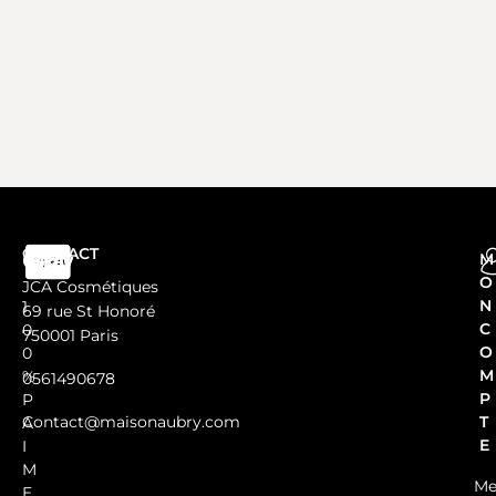
CONTACT
M
O
JCA Cosmétiques
N
1
69 rue St Honoré
C
0
750001 Paris
O
0
M
%
0561490678
P
P
Contact@maisonaubry.com
T
A
E
I
M
Me
E