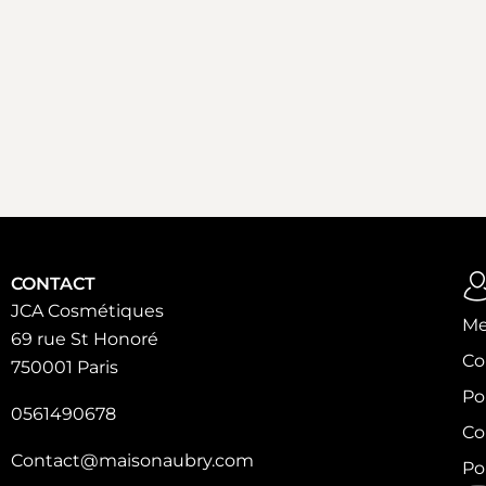
CONTACT
JCA Cosmétiques
Me
69 rue St Honoré
Co
750001 Paris
Po
0561490678
Co
Contact@maisonaubry.com
Po