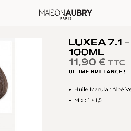
LUXEA 7.1 
100ML
11,90
€
TTC
ULTIME BRILLANCE !
Huile Marula : Aloé V
Mix : 1 + 1,5