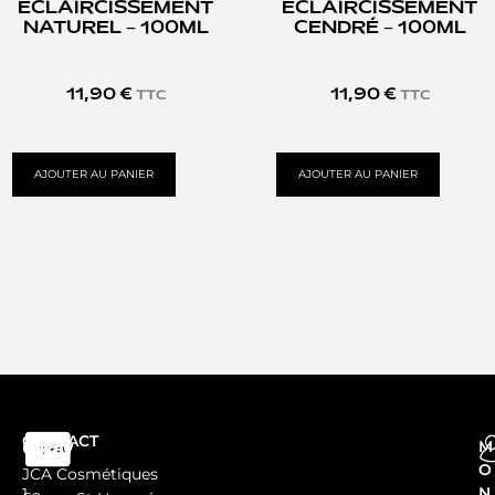
ÉCLAIRCISSEMENT
ÉCLAIRCISSEMENT
NATUREL – 100ML
CENDRÉ – 100ML
11,90
€
11,90
€
TTC
TTC
AJOUTER AU PANIER
AJOUTER AU PANIER
CONTACT
M
O
JCA Cosmétiques
N
1