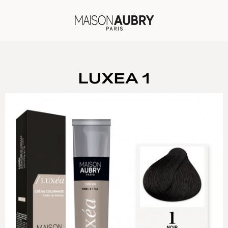
No menu assigned
LUXEA 1